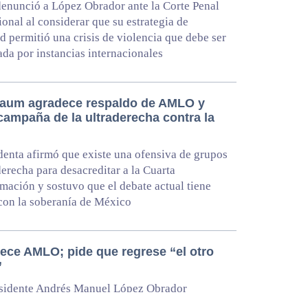
enunció a López Obrador ante la Corte Penal
ional al considerar que su estrategia de
d permitió una crisis de violencia que debe ser
ada por instancias internacionales
aum agradece respaldo de AMLO y
campaña de la ultraderecha contra la
denta afirmó que existe una ofensiva de grupos
derecha para desacreditar a la Cuarta
mación y sostuvo que el debate actual tiene
con la soberanía de México
ece AMLO; pide que regrese “el otro
”
esidente Andrés Manuel López Obrador
 a Claudia Sheinbaum y señala presiones desde