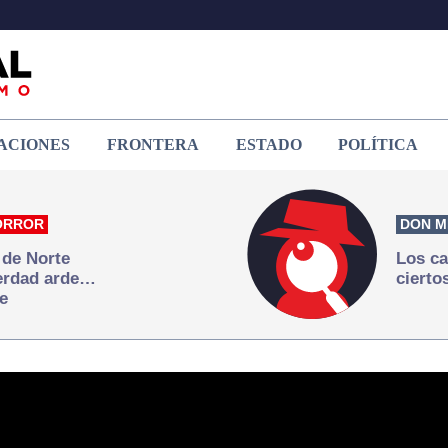
ACIONES
FRONTERA
ESTADO
POLÍTICA
ORROR
DON M
 de Norte
Los ca
verdad arde…
cierto
e