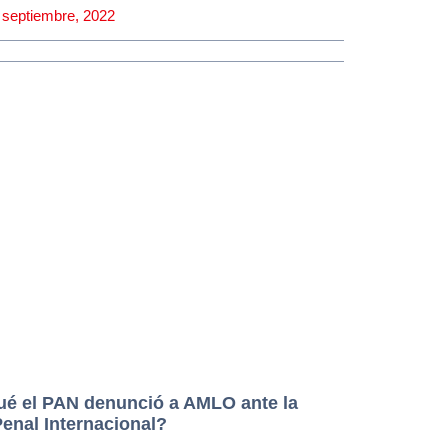
 septiembre, 2022
 prensa en vivo, desde Palacio
oles 21 de septiembre de 2022 |
LO
ué el PAN denunció a AMLO ante la
Penal Internacional?