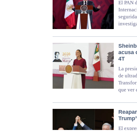
El PAN d
Internac
segurida
investig
Sheinb
acusa 
4T
La presi
de ultra
Transfor
que ver 
Reapar
Trump
El expr
respalda