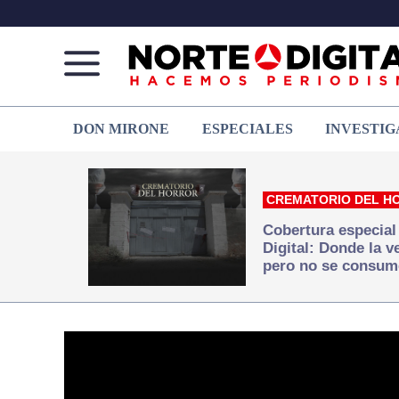
Norte
Más
DON MIRONE
ESPECIALES
INVESTIG
de
que
Ciudad
noticias,
Juárez
hacemos periodismo
CREMATORIO DEL H
Cobertura especial
Digital: Donde la 
pero no se consum