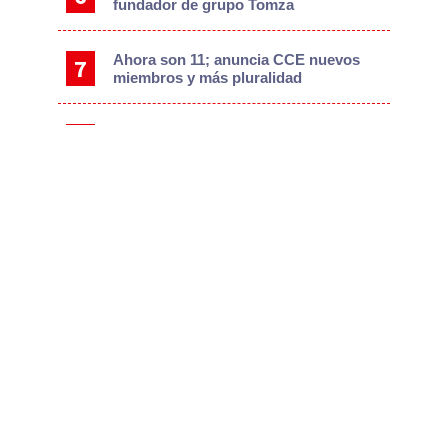
fundador de grupo Tomza
Ahora son 11; anuncia CCE nuevos
miembros y más pluralidad
Wendy Chávez, la carta fuerte para la
nueva Fiscalía autónoma
Pipa cargada con nitrógeno provoca
choque de un tráiler contra camión de
burritos; hay dos comensales
lesionados
Golpean al huachicol; crimen pierde
7.5 millones de pesos