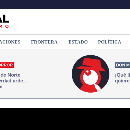
ACIONES
FRONTERA
ESTADO
POLÍTICA
ORROR
DON M
 de Norte
¡Qué l
verdad arde…
quiere
e