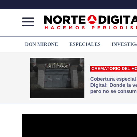
Norte
Más
DON MIRONE
ESPECIALES
INVESTIG
de
que
Ciudad
noticias,
Juárez
hacemos periodismo
CREMATORIO DEL H
Cobertura especial
Digital: Donde la 
pero no se consum