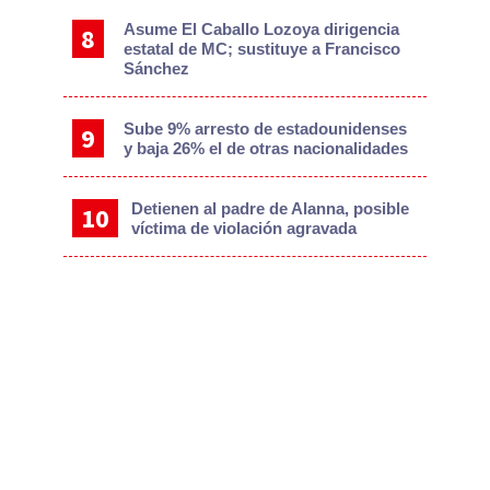
Asume El Caballo Lozoya dirigencia
estatal de MC; sustituye a Francisco
Sánchez
Sube 9% arresto de estadounidenses
y baja 26% el de otras nacionalidades
Detienen al padre de Alanna, posible
víctima de violación agravada
Te Recomendamos
Más de 40 personas han testificado en juicio
por terrorismo del Jueves Negro
Después de 4 meses, regresan a casa
hermanitos de Eithan Daniel