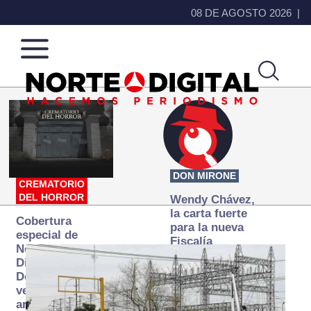
08 DE AGOSTO 2026
Norte
Más
de
que
Ciudad
noticias,
Juárez
hacemos periodismo
DON MIRONE
CREMATORIO
DEL HORROR
Wendy Chávez,
la carta fuerte
Cobertura
para la nueva
especial de
Fiscalía
Norte
autónoma
Digital:
Donde la
verdad
arde… pero