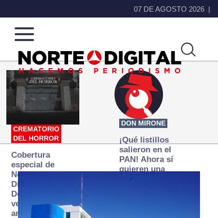
07 DE AGOSTO 2026
Norte
Más
de
que
Ciudad
noticias,
Juárez
hacemos periodismo
DON MIRONE
CREMATORIO
DEL HORROR
¡Qué listillos
salieron en el
Cobertura
PAN! Ahora sí
especial de
quieren una
Norte
Fiscalía
Digital:
autónoma… y
Donde la
transexenal
verdad
arde… pero