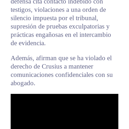
defensa cita contacto indebido con
testigos, violaciones a una orden de
silencio impuesta por el tribunal,
supresión de pruebas exculpatorias y
prácticas engañosas en el intercambio
de evidencia.
Además, afirman que se ha violado el
derecho de Crusius a mantener
comunicaciones confidenciales con su
abogado.