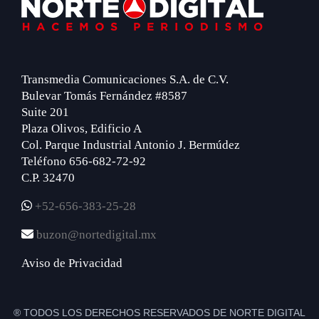
Footer
Transmedia Comunicaciones S.A. de C.V.
Bulevar Tomás Fernández #8587
Suite 201
Plaza Olivos, Edificio A
Col. Parque Industrial Antonio J. Bermúdez
Teléfono 656-682-72-92
C.P. 32470
+52-656-383-25-28
buzon@nortedigital.mx
Aviso de Privacidad
® TODOS LOS DERECHOS RESERVADOS DE NORTE DIGITAL