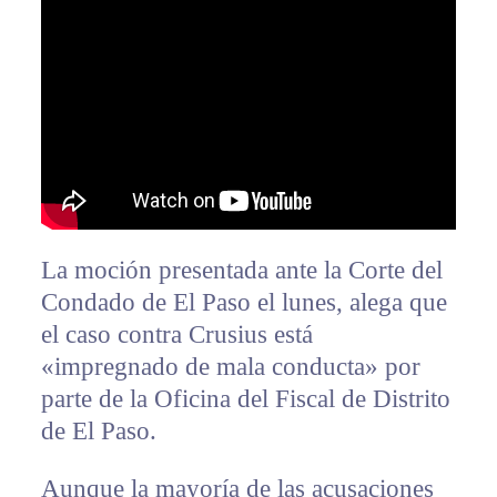
La moción presentada ante la Corte del
Condado de El Paso el lunes, alega que
el caso contra Crusius está
«impregnado de mala conducta» por
parte de la Oficina del Fiscal de Distrito
de El Paso.
Aunque la mayoría de las acusaciones