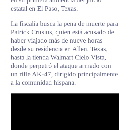
en su primera audiencia del juicio
estatal en El Paso, Texas.
La fiscalía busca la pena de muerte para
Patrick Crusius, quien está acusado de
haber viajado más de nueve horas
desde su residencia en Allen, Texas,
hasta la tienda Walmart Cielo Vista,
donde perpetró el ataque armado con
un rifle AK-47, dirigido principalmente
a la comunidad hispana.