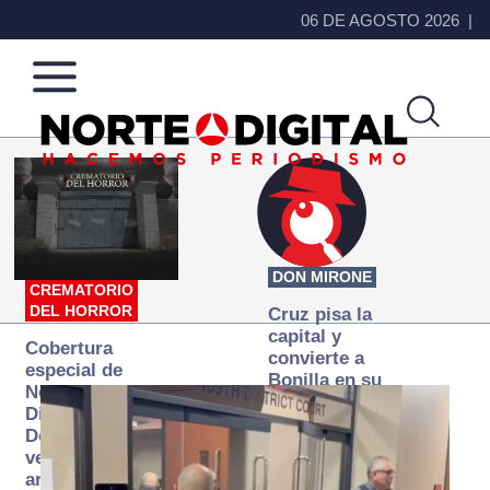
06 DE AGOSTO 2026
Norte
Más
de
que
Ciudad
noticias,
Juárez
hacemos periodismo
DON MIRONE
CREMATORIO
DEL HORROR
Cruz pisa la
capital y
Cobertura
convierte a
especial de
Bonilla en su
Norte
primer blanco
Digital:
Donde la
verdad
arde… pero