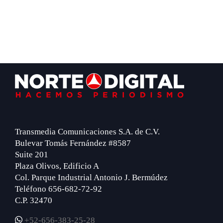
Footer
Transmedia Comunicaciones S.A. de C.V.
Bulevar Tomás Fernández #8587
Suite 201
Plaza Olivos, Edificio A
Col. Parque Industrial Antonio J. Bermúdez
Teléfono 656-682-72-92
C.P. 32470
+52-656-383-25-28