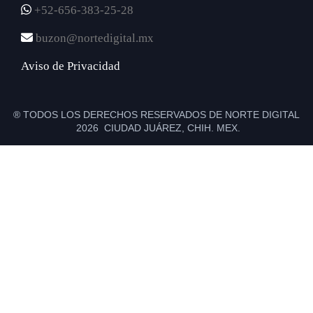
+52-656-383-25-28
buzon@nortedigital.mx
Aviso de Privacidad
® TODOS LOS DERECHOS RESERVADOS DE NORTE DIGITAL
2026 CIUDAD JUÁREZ, CHIH. MEX.