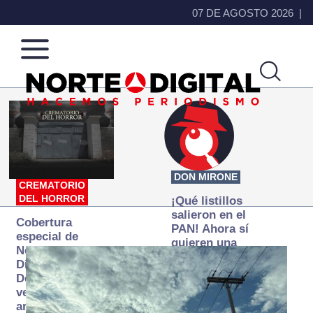
07 DE AGOSTO 2026
Norte
Más
de
que
Ciudad
noticias,
Juárez
hacemos periodismo
DON MIRONE
CREMATORIO
DEL HORROR
¡Qué listillos
salieron en el
Cobertura
PAN! Ahora sí
especial de
quieren una
Norte
Fiscalía
Digital:
autónoma… y
Donde la
transexenal
verdad
arde… pero