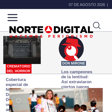
07 DE AGOSTO 2026
Norte
Más
de
que
Ciudad
noticias,
Juárez
hacemos periodismo
DON MIRONE
CREMATORIO
DEL HORROR
Los campeones
de la lentitud:
Cobertura
Así extraviaron
especial de
ciertos jueces
Norte
la justicia
Digital:
expedita
Donde la
verdad
arde… pero