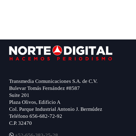
Footer
Transmedia Comunicaciones S.A. de C.V.
Bulevar Tomás Fernández #8587
Suite 201
Plaza Olivos, Edificio A
Col. Parque Industrial Antonio J. Bermúdez
Teléfono 656-682-72-92
C.P. 32470
+52-656-383-25-28