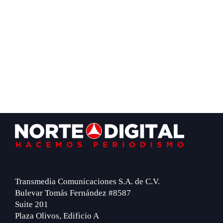
Footer
Transmedia Comunicaciones S.A. de C.V.
Bulevar Tomás Fernández #8587
Suite 201
Plaza Olivos, Edificio A