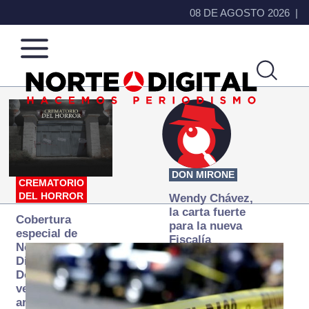
08 DE AGOSTO 2026
Norte
Más
de
que
Ciudad
noticias,
Juárez
hacemos periodismo
DON MIRONE
CREMATORIO
DEL HORROR
Wendy Chávez,
la carta fuerte
Cobertura
para la nueva
especial de
Fiscalía
Norte
autónoma
Digital:
Donde la
verdad
arde… pero