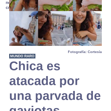
no se
consume
Fotografía: Cortesía
MUNDO RARO
Chica es
atacada por
una parvada de
gaviotas