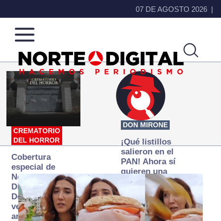
07 DE AGOSTO 2026
Norte
Más
de
que
Ciudad
noticias,
Juárez
hacemos periodismo
DON MIRONE
CREMATORIO
DEL HORROR
¡Qué listillos
salieron en el
Cobertura
PAN! Ahora sí
especial de
quieren una
Norte
Fiscalía
Digital:
autónoma… y
Donde la
transexenal
verdad
arde… pero