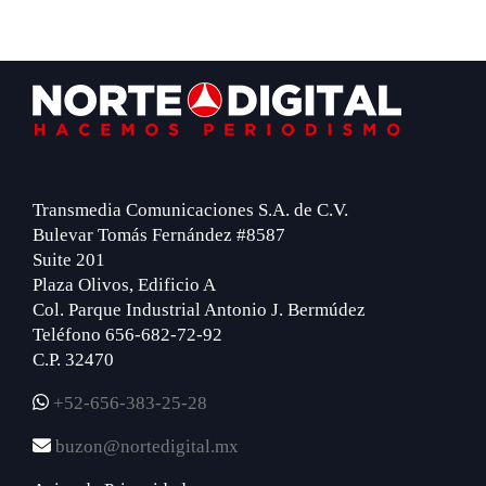
Footer
Transmedia Comunicaciones S.A. de C.V.
Bulevar Tomás Fernández #8587
Suite 201
Plaza Olivos, Edificio A
Col. Parque Industrial Antonio J. Bermúdez
Teléfono 656-682-72-92
C.P. 32470
+52-656-383-25-28
buzon@nortedigital.mx