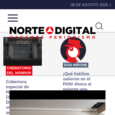
08 DE AGOSTO 2026
Norte
Más
de
que
Ciudad
noticias,
Juárez
hacemos periodismo
DON MIRONE
CREMATORIO
DEL HORROR
¡Qué listillos
salieron en el
Cobertura
PAN! Ahora sí
especial de
quieren una
Norte
Fiscalía
Digital:
autónoma… y
Donde la
transexenal
verdad
arde… pero