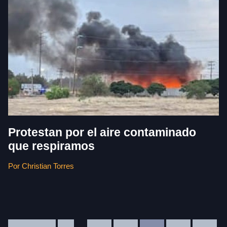
Protestan por el aire contaminado
que respiramos
Por Christian Torres
Interim
In