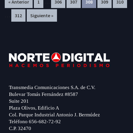
…
Page
Page
Page
Page
Page
Page
« Anterior
1
306
307
308
309
310
pages
pa
…
Page
312
Siguiente »
omitted
om
Footer
Transmedia Comunicaciones S.A. de C.V.
Bulevar Tomás Fernández #8587
Suite 201
Plaza Olivos, Edificio A
Col. Parque Industrial Antonio J. Bermúdez
Teléfono 656-682-72-92
C.P. 32470