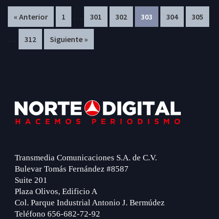
Interim
In
…
Page
Page
Page
Page
Page
Page
« Anterior
1
301
302
303
304
305
pages
pa
…
Page
312
Siguiente »
omitted
om
Footer
Transmedia Comunicaciones S.A. de C.V.
Bulevar Tomás Fernández #8587
Suite 201
Plaza Olivos, Edificio A
Col. Parque Industrial Antonio J. Bermúdez
Teléfono 656-682-72-92