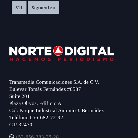
…
Page
311
Siguiente »
omitted
om
Footer
Transmedia Comunicaciones S.A. de C.V.
Bulevar Tomás Fernández #8587
Suite 201
Plaza Olivos, Edificio A
Col. Parque Industrial Antonio J. Bermúdez
Teléfono 656-682-72-92
C.P. 32470
+52-656-383-25-28