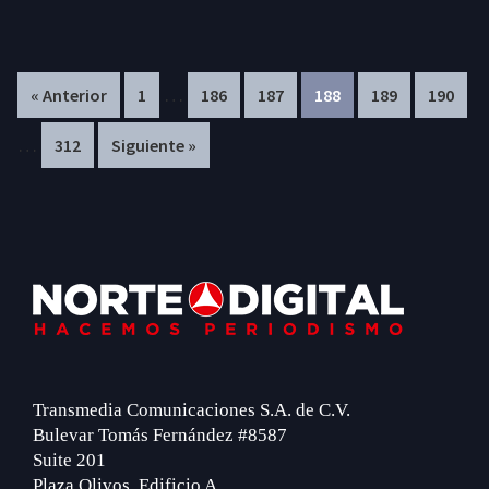
Interim
In
…
Page
Page
Page
Page
Page
Page
« Anterior
1
186
187
188
189
190
pages
pa
…
Page
312
Siguiente »
omitted
om
Footer
Transmedia Comunicaciones S.A. de C.V.
Bulevar Tomás Fernández #8587
Suite 201
Plaza Olivos, Edificio A