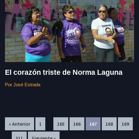
El corazón triste de Norma Laguna
Por José Estrada
Interim
In
…
Page
Page
Page
Page
Page
Page
« Anterior
1
165
166
167
168
169
pages
pa
…
Page
311
Siguiente »