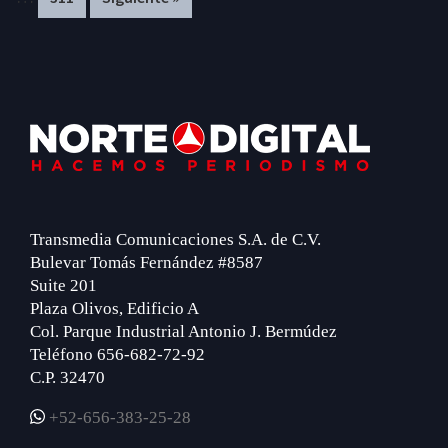
omitted
om
Footer
Transmedia Comunicaciones S.A. de C.V.
Bulevar Tomás Fernández #8587
Suite 201
Plaza Olivos, Edificio A
Col. Parque Industrial Antonio J. Bermúdez
Teléfono 656-682-72-92
C.P. 32470
+52-656-383-25-28