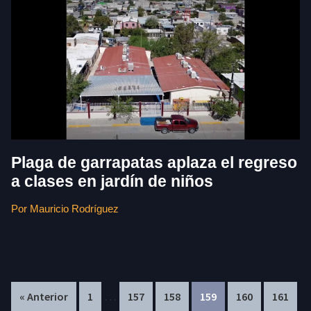
Plaga de garrapatas aplaza el regreso
a clases en jardín de niños
Por Mauricio Rodríguez
Interim
In
…
Page
Page
Page
Page
Page
Page
« Anterior
1
157
158
159
160
161