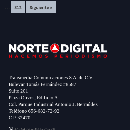
pages
pa
…
Page
312
Siguiente »
omitted
om
Footer
Transmedia Comunicaciones S.A. de C.V.
Bulevar Tomás Fernández #8587
Suite 201
Plaza Olivos, Edificio A
Col. Parque Industrial Antonio J. Bermúdez
Teléfono 656-682-72-92
C.P. 32470
+52-656-383-25-28