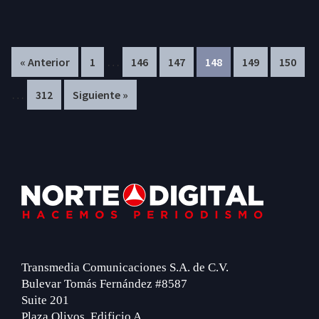
Interim
In
…
Page
Page
Page
Page
Page
Page
« Anterior
1
146
147
148
149
150
pages
pa
…
Page
312
Siguiente »
omitted
om
Footer
Transmedia Comunicaciones S.A. de C.V.
Bulevar Tomás Fernández #8587
Suite 201
Plaza Olivos, Edificio A