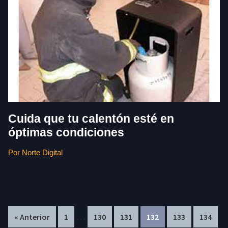
Cuida que tu calentón esté en
óptimas condiciones
Por Norte Digital
Interim
In
…
Page
Page
Page
Page
Page
Page
« Anterior
1
130
131
132
133
134
pages
pa