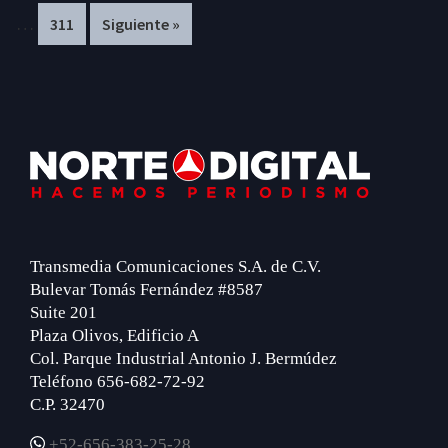
…
Page
311
Siguiente »
omitted
om
Footer
Transmedia Comunicaciones S.A. de C.V.
Bulevar Tomás Fernández #8587
Suite 201
Plaza Olivos, Edificio A
Col. Parque Industrial Antonio J. Bermúdez
Teléfono 656-682-72-92
C.P. 32470
+52-656-383-25-28