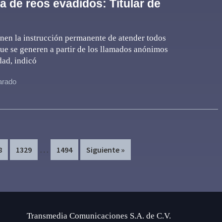
 de reos evadidos: Titular de
nen la instrucción permanente de atender todos
que se generen a partir de los llamados anónimos
dad, indicó
varado
Interim
…
e
Page
Page
8
1329
1494
Siguiente »
pages
omitted
Transmedia Comunicaciones S.A. de C.V.