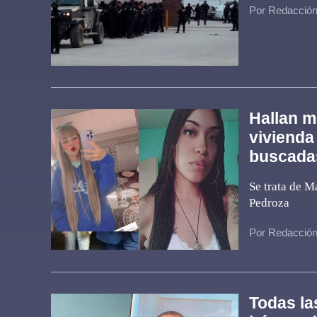
Por Redacció
Hallan m
vivienda
buscadas
Se trata de M
Pedroza
Por Redacció
Todas la