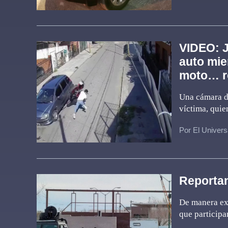
VIDEO: J
auto mie
moto… r
Una cámara de
víctima, quie
Por El Univers
Reportan
De manera ext
que participa