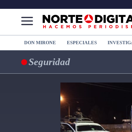
Norte
Más
DON MIRONE
ESPECIALES
INVESTIG
de
que
Ciudad
noticias,
Juárez
hacemos periodismo
Seguridad