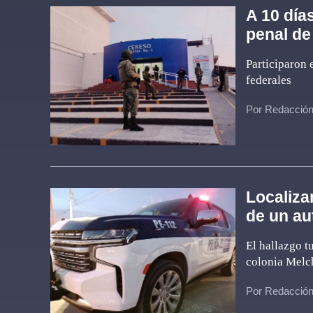
A 10 día
penal de
Participaron 
federales
Por Redacció
Localiz
de un au
El hallazgo t
colonia Mel
Por Redacció