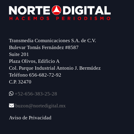
Footer
Transmedia Comunicaciones S.A. de C.V.
Bulevar Tomás Fernández #8587
Suite 201
Plaza Olivos, Edificio A
Col. Parque Industrial Antonio J. Bermúdez
Teléfono 656-682-72-92
C.P. 32470
+52-656-383-25-28
buzon@nortedigital.mx
Aviso de Privacidad