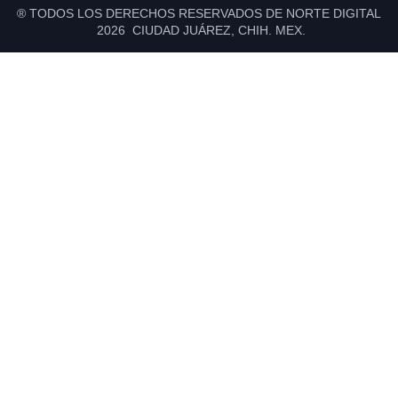
® TODOS LOS DERECHOS RESERVADOS DE NORTE DIGITAL
2026 CIUDAD JUÁREZ, CHIH. MEX.