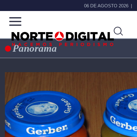
06 DE AGOSTO 2026
Panorama
Norte
Más
de
que
Ciudad
noticias,
Juárez
hacemos periodismo