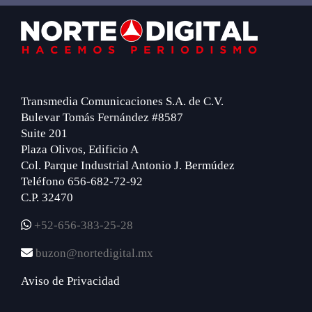
Footer
Transmedia Comunicaciones S.A. de C.V.
Bulevar Tomás Fernández #8587
Suite 201
Plaza Olivos, Edificio A
Col. Parque Industrial Antonio J. Bermúdez
Teléfono 656-682-72-92
C.P. 32470
+52-656-383-25-28
buzon@nortedigital.mx
Aviso de Privacidad