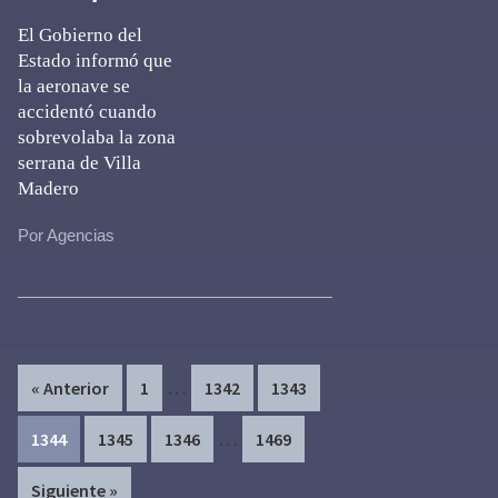
El Gobierno del
Estado informó que
la aeronave se
accidentó cuando
sobrevolaba la zona
serrana de Villa
Madero
Por Agencias
Interim
…
Page
Page
Page
« Anterior
1
1342
1343
pages
Interim
…
Page
Page
Page
Page
1344
1345
1346
1469
omitted
pages
Siguiente »
omitted