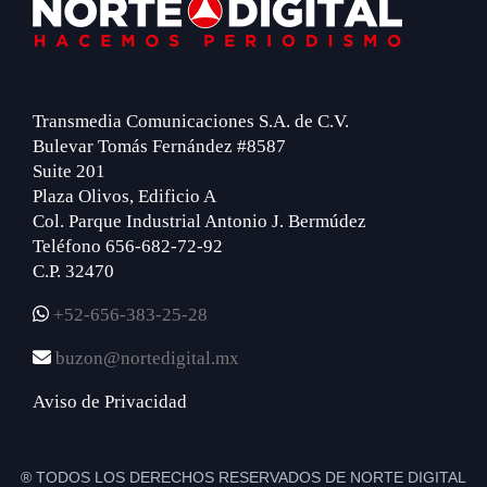
Footer
Transmedia Comunicaciones S.A. de C.V.
Bulevar Tomás Fernández #8587
Suite 201
Plaza Olivos, Edificio A
Col. Parque Industrial Antonio J. Bermúdez
Teléfono 656-682-72-92
C.P. 32470
+52-656-383-25-28
buzon@nortedigital.mx
Aviso de Privacidad
® TODOS LOS DERECHOS RESERVADOS DE NORTE DIGITAL