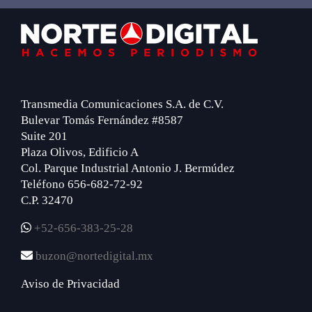
Footer
Transmedia Comunicaciones S.A. de C.V.
Bulevar Tomás Fernández #8587
Suite 201
Plaza Olivos, Edificio A
Col. Parque Industrial Antonio J. Bermúdez
Teléfono 656-682-72-92
C.P. 32470
+52-656-383-25-28
buzon@nortedigital.mx
Aviso de Privacidad