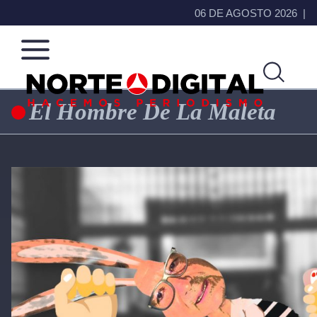
06 DE AGOSTO 2026
El Hombre De La Maleta
Norte
Más
de
que
Ciudad
noticias,
Juárez
hacemos periodismo