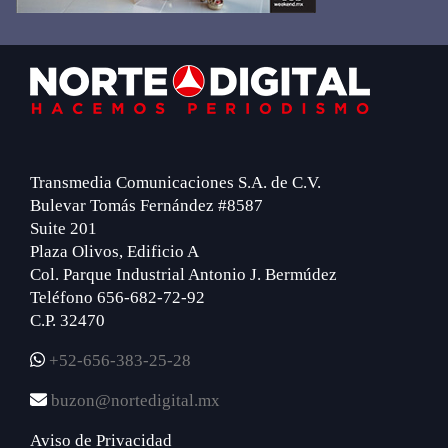
Footer
Transmedia Comunicaciones S.A. de C.V.
Bulevar Tomás Fernández #8587
Suite 201
Plaza Olivos, Edificio A
Col. Parque Industrial Antonio J. Bermúdez
Teléfono 656-682-72-92
C.P. 32470
+52-656-383-25-28
buzon@nortedigital.mx
Aviso de Privacidad