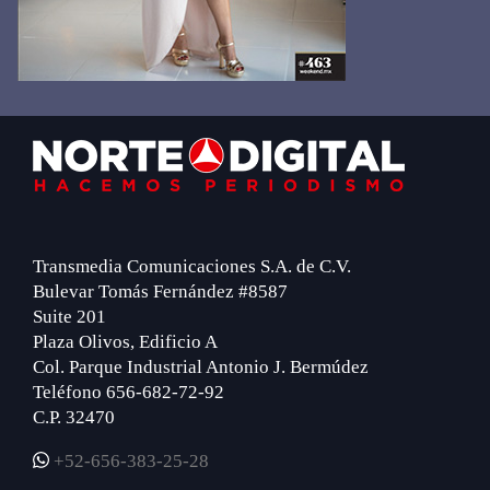
Footer
Transmedia Comunicaciones S.A. de C.V.
Bulevar Tomás Fernández #8587
Suite 201
Plaza Olivos, Edificio A
Col. Parque Industrial Antonio J. Bermúdez
Teléfono 656-682-72-92
C.P. 32470
+52-656-383-25-28