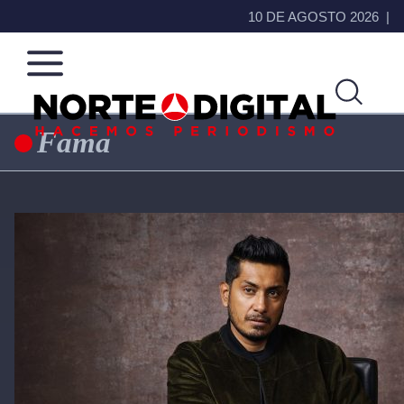
10 DE AGOSTO 2026
Fama
Norte
Más
de
que
Ciudad
noticias,
Juárez
hacemos periodismo