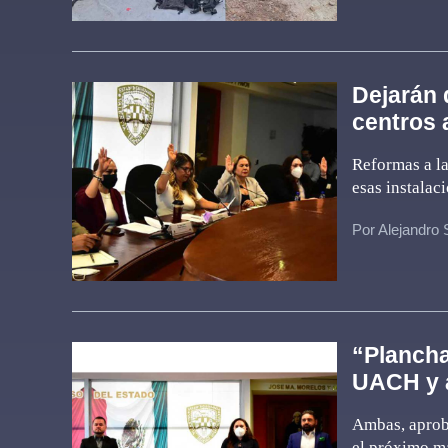
Dejarán 
centros 
Reformas a l
esas instalac
Por Alejandro
“Plancha
UACH y a
Ambas, aprob
el próximo ma