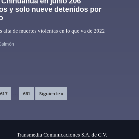
 Chihuahua en junio 206
os y solo nueve detenidos por
o
ás alta de muertes violentas en lo que va de 2022
 Salmón
Interim
…
Page
Page
617
661
Siguiente »
pages
omitted
Transmedia Comunicaciones S.A. de C.V.