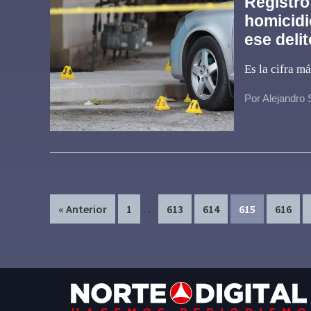
Registró
homicidi
ese delit
Es la cifra m
Por Alejandro
Interim
…
Page
Page
Page
Page
Page
« Anterior
1
613
614
615
616
pages
omitted
Footer