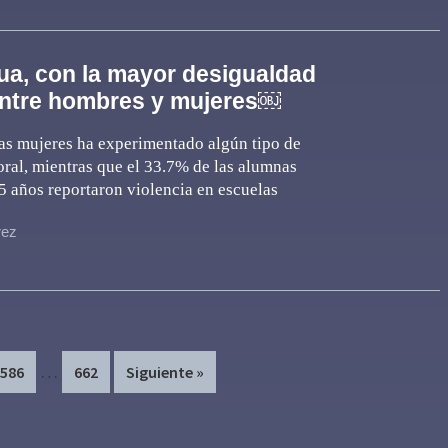
a, con la mayor desigualdad
entre hombres y mujeres￼
as mujeres ha experimentado algún tipo de
oral, mientras que el 33.7% de las alumnas
 años reportaron violencia en escuelas
rez
Interim
…
Page
Page
586
662
Siguiente »
pages
omitted