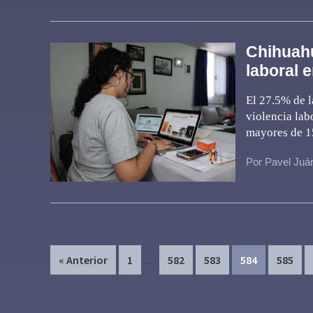
Chihuahu
laboral 
El 27.5% de l
violencia lab
mayores de 15
Por Pavel Juá
Interim
…
Page
Page
Page
Page
Page
« Anterior
1
582
583
584
585
pages
omitted