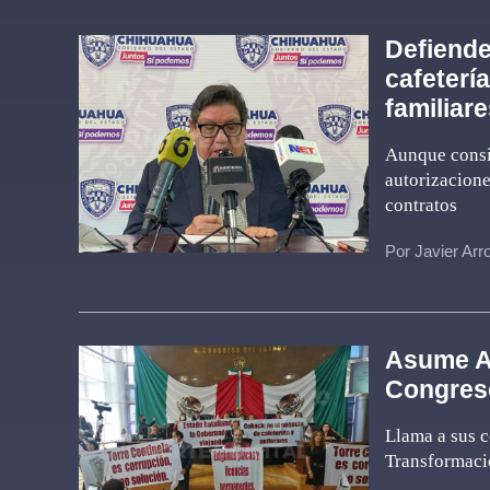
Defiende
cafeterí
familiar
Aunque consi
autorizacione
contratos
Por Javier Arr
Asume Ad
Congres
Llama a sus c
Transformaci