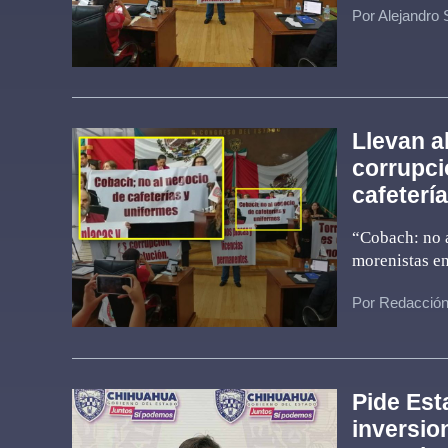
Por Alejandro
Llevan a
corrupci
cafeterí
“Cobach: no a
morenistas e
Por Redacció
Pide Est
inversio