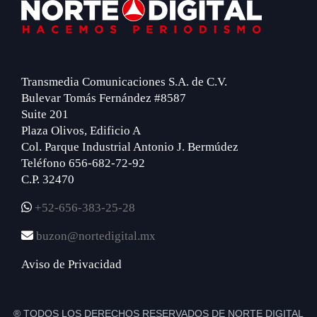
Footer
Transmedia Comunicaciones S.A. de C.V.
Bulevar Tomás Fernández #8587
Suite 201
Plaza Olivos, Edificio A
Col. Parque Industrial Antonio J. Bermúdez
Teléfono 656-682-72-92
C.P. 32470
+52-656-383-25-28
buzon@nortedigital.mx
Aviso de Privacidad
® TODOS LOS DERECHOS RESERVADOS DE NORTE DIGITAL