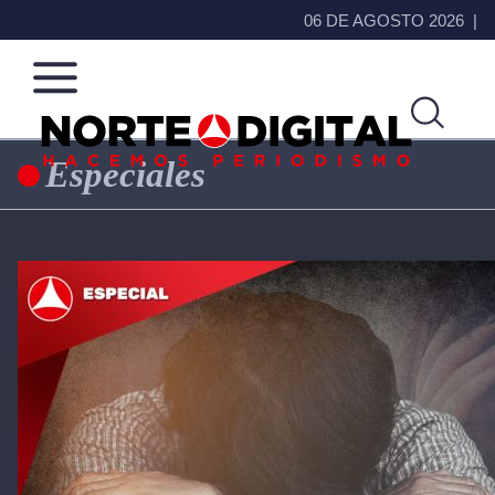
06 DE AGOSTO 2026
Especiales
Norte
Más
de
que
Ciudad
noticias,
Juárez
hacemos periodismo