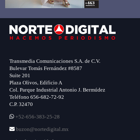
Footer
Transmedia Comunicaciones S.A. de C.V.
Bulevar Tomás Fernández #8587
Suite 201
Plaza Olivos, Edificio A
Col. Parque Industrial Antonio J. Bermúdez
Teléfono 656-682-72-92
C.P. 32470
+52-656-383-25-28
buzon@nortedigital.mx