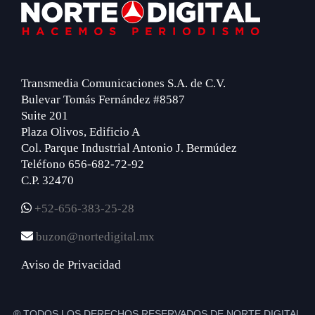
Footer
Transmedia Comunicaciones S.A. de C.V.
Bulevar Tomás Fernández #8587
Suite 201
Plaza Olivos, Edificio A
Col. Parque Industrial Antonio J. Bermúdez
Teléfono 656-682-72-92
C.P. 32470
+52-656-383-25-28
buzon@nortedigital.mx
Aviso de Privacidad
® TODOS LOS DERECHOS RESERVADOS DE NORTE DIGITAL