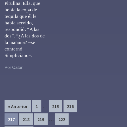
Pirulina. Ella, que
bebía la copa de
tequila que él le
había servido,
respondió: “A las
dos”. “¿A las dos de
la mañana? –se
conternó
Simpliciano–.
Por Catón
Interim
…
Page
Page
Page
« Anterior
1
215
216
pages
Interim
…
Page
Page
Page
Page
217
218
219
222
omitted
pages