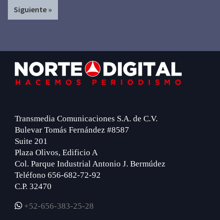
Siguiente »
omitted
Footer
Transmedia Comunicaciones S.A. de C.V.
Bulevar Tomás Fernández #8587
Suite 201
Plaza Olivos, Edificio A
Col. Parque Industrial Antonio J. Bermúdez
Teléfono 656-682-72-92
C.P. 32470
+52-656-383-25-28