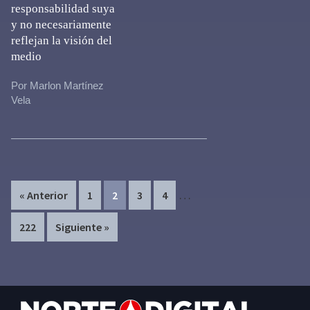
responsabilidad suya
y no necesariamente
reflejan la visión del
medio
Por Marlon Martínez
Vela
Interim
…
Page
Page
Page
Page
« Anterior
1
2
3
4
pages
Page
222
Siguiente »
omitted
Footer