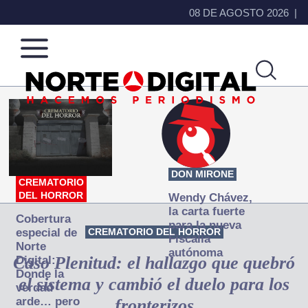
08 DE AGOSTO 2026
Norte
Más
de
que
Ciudad
noticias,
Juárez
hacemos periodismo
DON MIRONE
CREMATORIO
DEL HORROR
Wendy Chávez,
la carta fuerte
Cobertura
para la nueva
especial de
CREMATORIO DEL HORROR
Fiscalía
Norte
autónoma
Caso Plenitud: el hallazgo que quebró
Digital:
Donde la
el sistema y cambió el duelo para los
verdad
arde… pero
fronterizos