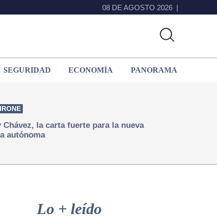
08 DE AGOSTO 2026
SEGURIDAD
ECONOMÍA
PANORAMA
IRONE
Chávez, la carta fuerte para la nueva
ía autónoma
Primary
Sidebar
Lo + leído