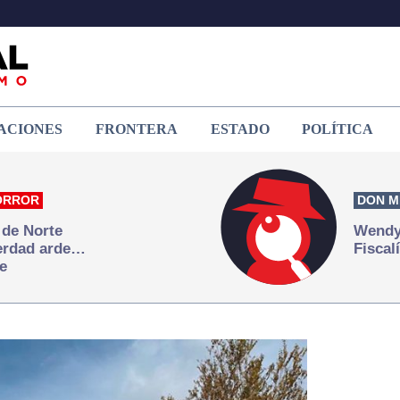
ACIONES
FRONTERA
ESTADO
POLÍTICA
ORROR
DON M
 de Norte
Wendy 
verdad arde…
Fiscal
e