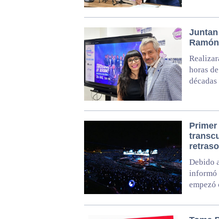
Juntan
Ramón 
Realizar
horas de
décadas
Primer
transcu
retraso
Debido a
informó 
empezó c