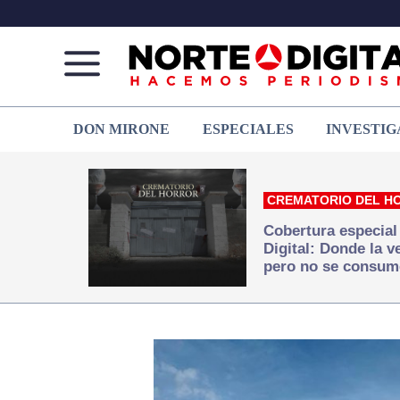
Norte
Más
DON MIRONE
ESPECIALES
INVESTIG
de
que
Ciudad
noticias,
Juárez
hacemos periodismo
CREMATORIO DEL H
Cobertura especial
Digital: Donde la 
pero no se consum