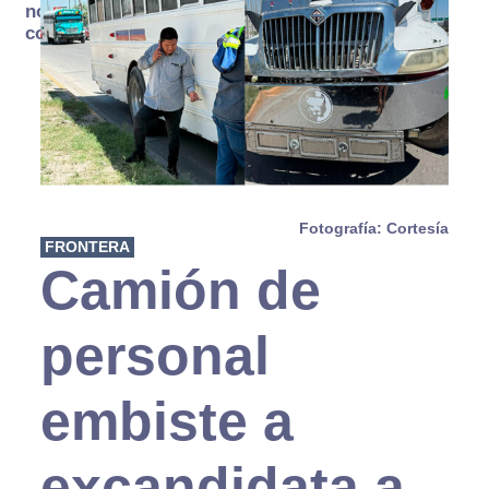
no se
consume
Fotografía: Cortesía
FRONTERA
Camión de
personal
embiste a
excandidata a