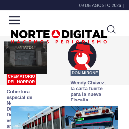
09 DE AGOSTO 2026
Norte
Más
de
que
Ciudad
noticias,
Juárez
hacemos periodismo
DON MIRONE
CREMATORIO
DEL HORROR
Wendy Chávez,
la carta fuerte
Cobertura
para la nueva
especial de
Fiscalía
Norte
autónoma
Digital:
Donde la
verdad
arde… pero