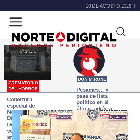
10 DE AGOSTO 2026
Norte
Más
de
que
Ciudad
noticias,
Juárez
hacemos periodismo
DON MIRONE
CREMATORIO
DEL HORROR
Pésames… y
pase de lista
Cobertura
político en el
especial de
último adiós a
Norte
Papá Grande
Digital:
Donde la
verdad
arde… pero