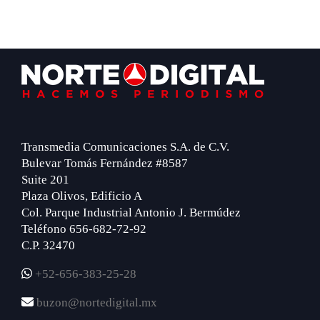
Footer
Transmedia Comunicaciones S.A. de C.V.
Bulevar Tomás Fernández #8587
Suite 201
Plaza Olivos, Edificio A
Col. Parque Industrial Antonio J. Bermúdez
Teléfono 656-682-72-92
C.P. 32470
+52-656-383-25-28
buzon@nortedigital.mx