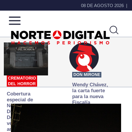
08 DE AGOSTO 2026
Norte
Más
de
que
Ciudad
noticias,
Juárez
hacemos periodismo
DON MIRONE
CREMATORIO
DEL HORROR
Wendy Chávez,
la carta fuerte
Cobertura
para la nueva
especial de
Fiscalía
Norte
autónoma
Digital:
Donde la
verdad
arde… pero