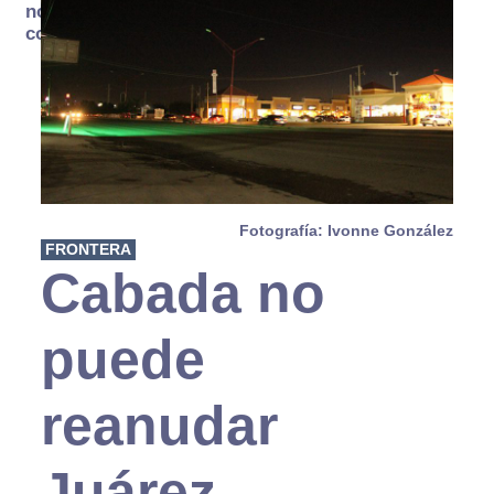
no se
consume
Fotografía: Ivonne González
FRONTERA
Cabada no
puede
reanudar
Juárez