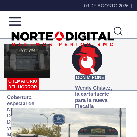
08 DE AGOSTO 2026
Norte
Más
de
que
Ciudad
noticias,
Juárez
hacemos periodismo
DON MIRONE
CREMATORIO
DEL HORROR
Wendy Chávez,
la carta fuerte
Cobertura
para la nueva
especial de
Fiscalía
Norte
autónoma
Digital:
Donde la
verdad
arde… pero