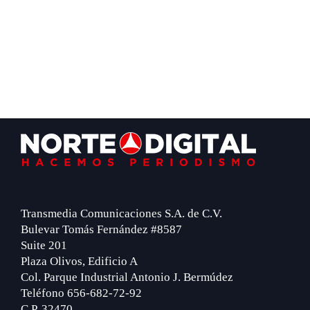
Footer
Transmedia Comunicaciones S.A. de C.V.
Bulevar Tomás Fernández #8587
Suite 201
Plaza Olivos, Edificio A
Col. Parque Industrial Antonio J. Bermúdez
Teléfono 656-682-72-92
C.P. 32470