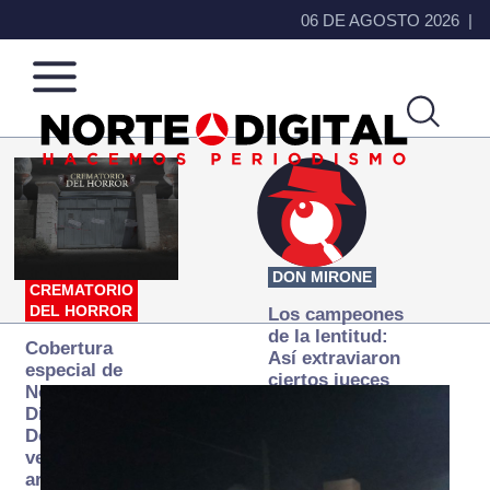
06 DE AGOSTO 2026
Norte
Más
de
que
Ciudad
noticias,
Juárez
hacemos periodismo
DON MIRONE
CREMATORIO
DEL HORROR
Los campeones
de la lentitud:
Cobertura
Así extraviaron
especial de
ciertos jueces
Norte
la justicia
Digital:
expedita
Donde la
verdad
arde… pero