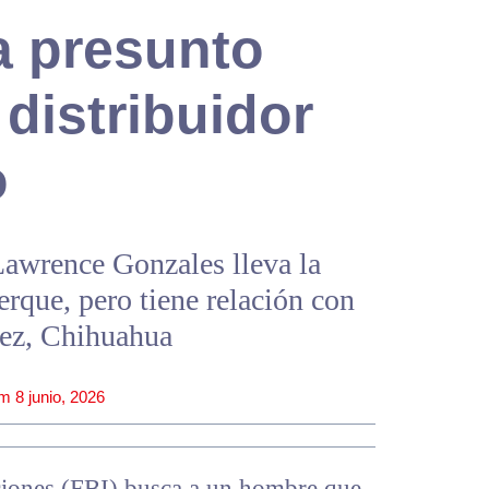
a presunto
 distribuidor
o
wrence Gonzales lleva la
rque, pero tiene relación con
rez, Chihuahua
pm
8 junio, 2026
ciones (FBI) busca a un hombre que