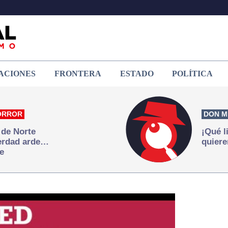
ACIONES
FRONTERA
ESTADO
POLÍTICA
ORROR
DON M
 de Norte
¡Qué l
verdad arde…
quiere
e