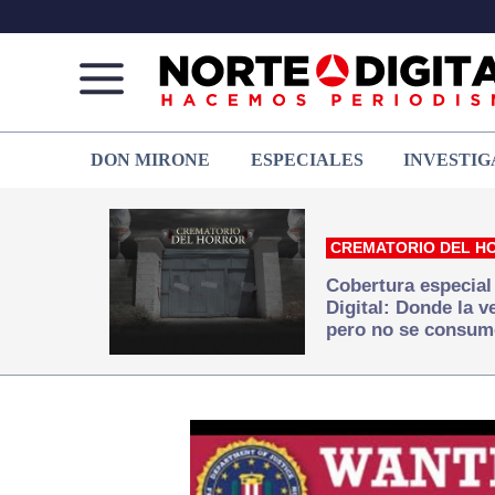
Norte
Más
DON MIRONE
ESPECIALES
INVESTIG
de
que
Ciudad
noticias,
Juárez
hacemos periodismo
CREMATORIO DEL H
Cobertura especial
Digital: Donde la 
pero no se consum