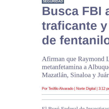
SEGURIDAD
Busca FBI 
traficante y
de fentanil
Afirman que Raymond La
metanfetamina a Albuque
Mazatlán, Sinaloa y Juá
Por Teófilo Alvarado | Norte Digital |
3:12 
El Buró Federal de Investiga