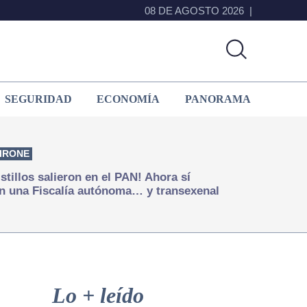
08 DE AGOSTO 2026
SEGURIDAD
ECONOMÍA
PANORAMA
IRONE
istillos salieron en el PAN! Ahora sí
n una Fiscalía autónoma… y transexenal
Primary
Sidebar
Lo + leído