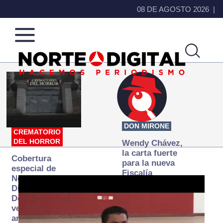
08 DE AGOSTO 2026
Norte
Más
de
que
Ciudad
noticias,
Juárez
hacemos periodismo
DON MIRONE
CREMATORIO
DEL HORROR
Wendy Chávez,
la carta fuerte
Cobertura
para la nueva
especial de
Fiscalía
Norte
autónoma
Digital:
Donde la
verdad
arde… pero