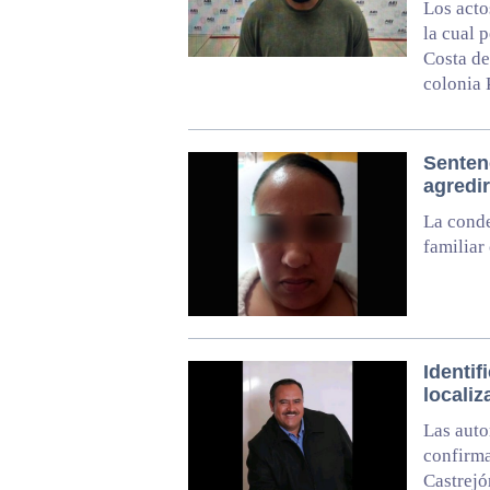
Los acto
la cual 
Costa de
colonia 
Sentenc
agredir
La conde
familiar
Identif
locali
Las auto
confirma
Castrejó