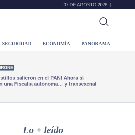
07 DE AGOSTO 2026
SEGURIDAD
ECONOMÍA
PANORAMA
IRONE
istillos salieron en el PAN! Ahora sí
n una Fiscalía autónoma… y transexenal
Primary
Sidebar
Lo + leído