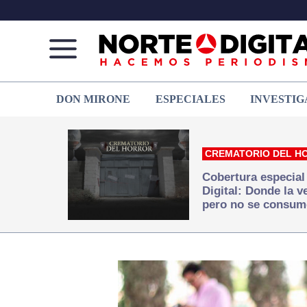
Norte
Más
DON MIRONE
ESPECIALES
INVESTIG
de
que
Ciudad
noticias,
Juárez
hacemos periodismo
CREMATORIO DEL H
Cobertura especial
Digital: Donde la 
pero no se consum