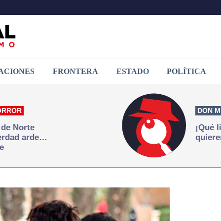
ACIONES
FRONTERA
ESTADO
POLÍTICA
ORROR
DON M
 de Norte
¡Qué l
verdad arde…
quiere
e