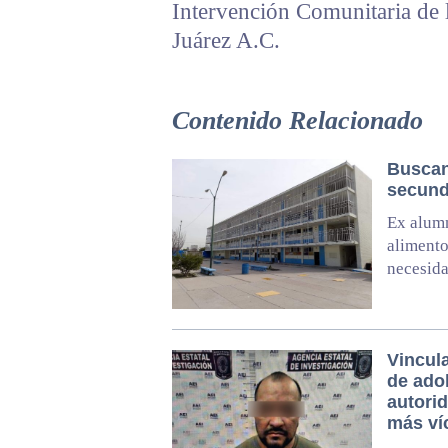
Intervención Comunitaria de
Juárez A.C.
Contenido Relacionado
Buscan
secunda
Ex alumn
alimento
necesid
Vincul
de ado
autori
más ví