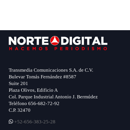
Footer
Transmedia Comunicaciones S.A. de C.V.
Bulevar Tomás Fernández #8587
Suite 201
Plaza Olivos, Edificio A
Col. Parque Industrial Antonio J. Bermúdez
Teléfono 656-682-72-92
C.P. 32470
+52-656-383-25-28