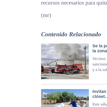
recursos necesarios para quit
(mr)
Contenido Relacionado
Se la 
la zon
Vecinos 
sanciona
y a la s
Invitan
clóset
Este sáb