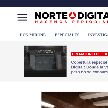
Norte
Más
DON MIRONE
ESPECIALES
INVESTIG
de
que
Ciudad
noticias,
Juárez
hacemos periodismo
CREMATORIO DEL H
Cobertura especial
Digital: Donde la 
pero no se consum