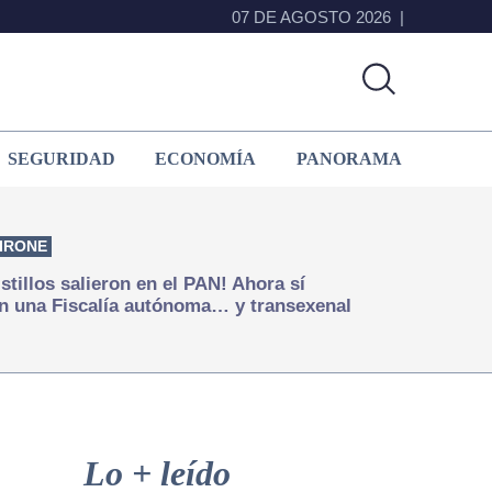
07 DE AGOSTO 2026
SEGURIDAD
ECONOMÍA
PANORAMA
IRONE
istillos salieron en el PAN! Ahora sí
n una Fiscalía autónoma… y transexenal
Primary
Sidebar
Lo + leído