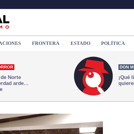
ACIONES
FRONTERA
ESTADO
POLÍTICA
ORROR
DON M
 de Norte
¡Qué l
verdad arde…
quiere
e