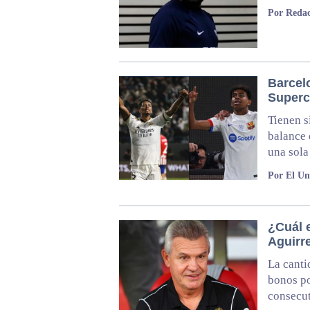
Por Redac
Barcelo
Superc
Tienen s
balance 
una sola
Por El Un
¿Cuál e
Aguirre
La canti
bonos po
consecut