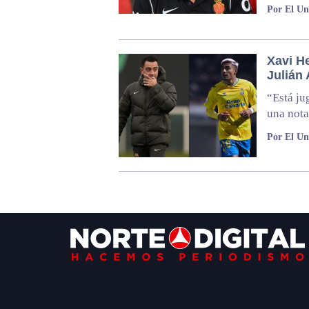
Por El Un
Xavi H
Julián 
“Está ju
una nota
Por El Un
Footer