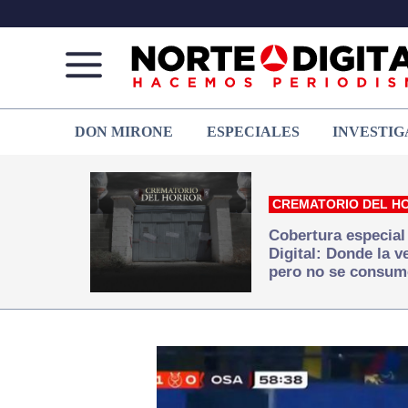
Norte
Más
DON MIRONE
ESPECIALES
INVESTIG
de
que
Ciudad
noticias,
Juárez
hacemos periodismo
CREMATORIO DEL H
Cobertura especial
Digital: Donde la 
pero no se consum