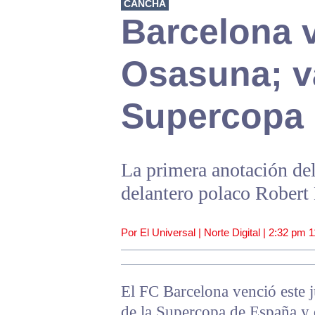
CANCHA
Barcelona v
Osasuna; va
Supercopa
La primera anotación del
delantero polaco Robert
Por El Universal | Norte Digital |
2:32 pm
1
El FC Barcelona venció este j
de la Supercopa de España y d