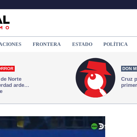
ACIONES
FRONTERA
ESTADO
POLÍTICA
ORROR
DON M
 de Norte
Cruz p
verdad arde…
primer
e