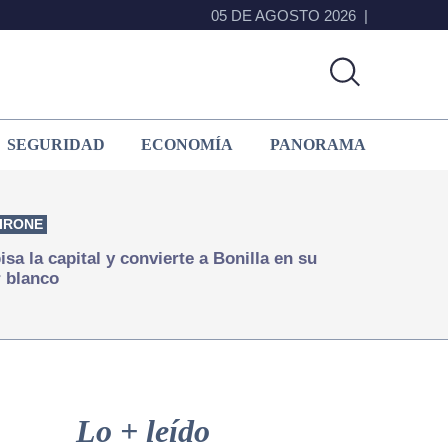
05 DE AGOSTO 2026
SEGURIDAD
ECONOMÍA
PANORAMA
IRONE
isa la capital y convierte a Bonilla en su
 blanco
Primary
Sidebar
Lo + leído